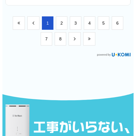
​1
​2
​3
​4
​5
​6
​7
​8