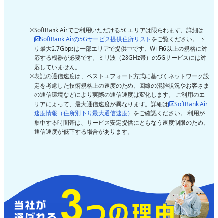
SoftBank Airでご利用いただける5Gエリアは限られます。詳細は
SoftBank Airの5Gサービス提供住所リスト
をご覧ください。 下
り最大2.7Gbpsは一部エリアで提供中です。Wi-Fi6以上の規格に対
応する機器が必要です。ミリ波（28GHz帯）の5Gサービスには対
応していません。
表記の通信速度は、ベストエフォート方式に基づくネットワーク設
定を考慮した技術規格上の速度のため、回線の混雑状況やお客さま
の通信環境などにより実際の通信速度は変化します。 ご利用のエ
リアによって、最大通信速度が異なります。詳細は
SoftBank Air
速度情報（住所別下り最大通信速度）
をご確認ください。 利用が
集中する時間帯は、サービス安定提供にともなう速度制限のため、
通信速度が低下する場合があります。