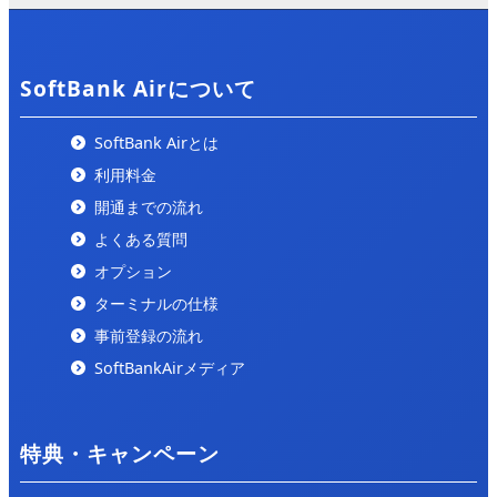
「ALL CONNECT MAGAZINE」の「
ソフトバンクエア
ー 評判
」の記事で紹介されました。
2025/2/5
SoftBank Airについて
「ひかりの手引き」の「
ソフトバンクエアー 評判
」の
記事で紹介されました。
SoftBank Airとは
利用料金
2025/1/26
開通までの流れ
「ぴかまろ」の「
ソフトバンクエアー キャッシュバッ
ク
」にて紹介されました。
よくある質問
オプション
2025/1/20
ターミナルの仕様
「トクハヤネット」の「
ソフトバンクエアーのキャッシ
ュバックを徹底比較
」にて紹介されました。
事前登録の流れ
SoftBankAirメディア
2024/10/2
「ネットのいろは」の「
【コスパ最強】安い光回線はこ
れ！22社を徹底比較しランキング形式で紹介します
」に
特典・キャンペーン
て紹介されました。