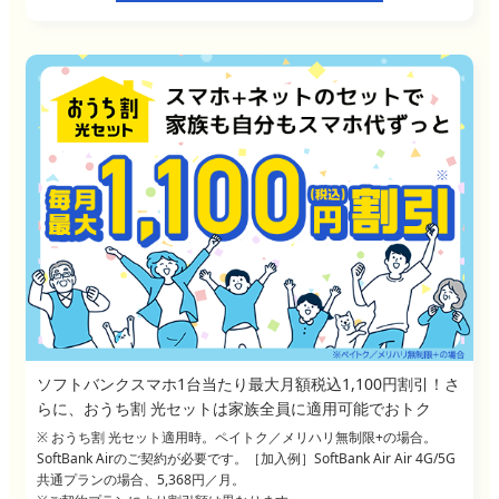
ソフトバンクスマホ1台当たり最大月額税込1,100円割引！さ
らに、おうち割 光セットは家族全員に適用可能でおトク
※ おうち割 光セット適用時。ペイトク／メリハリ無制限+の場合。
SoftBank Airのご契約が必要です。［加入例］SoftBank Air Air 4G/5G
共通プランの場合、5,368円／月。