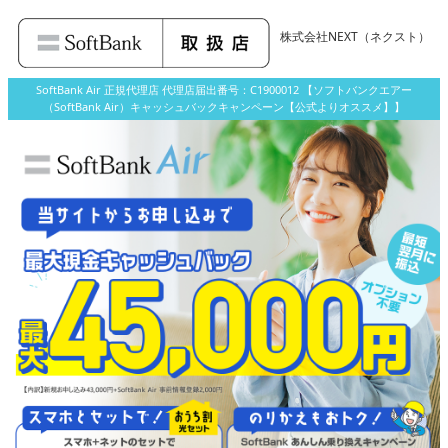
株式会社NEXT
（ネクスト）
SoftBank Air 正規代理店 代理店届出番号：C1900012 【ソフトバンクエアー
（SoftBank Air）キャッシュバックキャンペーン【公式よりオススメ】】