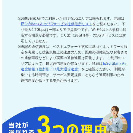
SoftBank Airでご利用いただける5Gエリアは限られます。詳細は
SoftBank Airの5Gサービス提供住所リスト
をご覧ください。 下
り最大2.7Gbpsは一部エリアで提供中です。Wi-Fi6以上の規格に対
応する機器が必要です。ミリ波（28GHz帯）の5Gサービスには対
応していません。
表記の通信速度は、ベストエフォート方式に基づくネットワーク設
定を考慮した技術規格上の速度のため、回線の混雑状況やお客さま
の通信環境などにより実際の通信速度は変化します。 ご利用のエ
リアによって、最大通信速度が異なります。詳細は
SoftBank Air
速度情報（住所別下り最大通信速度）
をご確認ください。 利用が
集中する時間帯は、サービス安定提供にともなう速度制限のため、
通信速度が低下する場合があります。