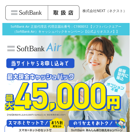
株式会社NEXT
（ネクスト）
SoftBank Air 正規代理店 代理店届出番号：C1900012 【ソフトバンクエアー
（SoftBank Air）キャッシュバックキャンペーン【公式よりオススメ】】