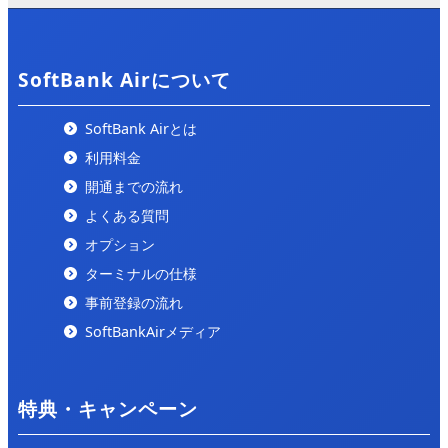
「ALL CONNECT MAGAZINE」の「
ソフトバンクエア
ー 評判
」の記事で紹介されました。
2025/2/5
SoftBank Airについて
「ひかりの手引き」の「
ソフトバンクエアー 評判
」の
記事で紹介されました。
SoftBank Airとは
利用料金
2025/1/26
開通までの流れ
「ぴかまろ」の「
ソフトバンクエアー キャッシュバッ
ク
」にて紹介されました。
よくある質問
オプション
2025/1/20
ターミナルの仕様
「トクハヤネット」の「
ソフトバンクエアーのキャッシ
ュバックを徹底比較
」にて紹介されました。
事前登録の流れ
SoftBankAirメディア
2024/10/2
「ネットのいろは」の「
【コスパ最強】安い光回線はこ
れ！22社を徹底比較しランキング形式で紹介します
」に
特典・キャンペーン
て紹介されました。