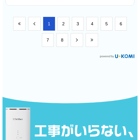
​1
​2
​3
​4
​5
​6
​7
​8