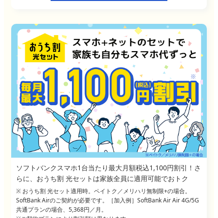
ソフトバンクスマホ1台当たり最大月額税込1,100円割引！さ
らに、おうち割 光セットは家族全員に適用可能でおトク
※ おうち割 光セット適用時。ペイトク／メリハリ無制限+の場合。
SoftBank Airのご契約が必要です。［加入例］SoftBank Air Air 4G/5G
共通プランの場合、5,368円／月。