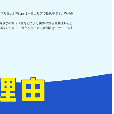
下り最大2.7Gbpsは一部エリアで提供中です。Wi-Fi6
客さまの通信環境などにより実際の通信速度は変化し
確認ください。 利用が集中する時間帯は、サービス安