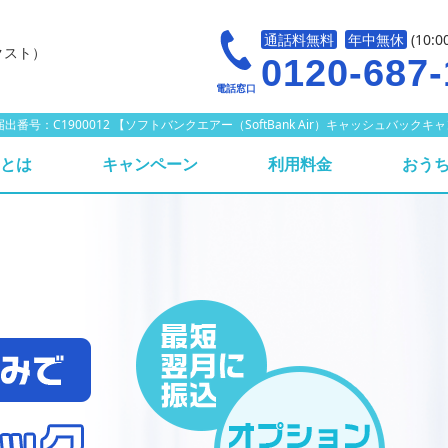
通話料無料
年中無休
(10:0
クスト）
0120-687-
電話窓口
 代理店届出番号：C1900012 【ソフトバンクエアー（SoftBank Air）キャッシュバ
irとは
キャンペーン
利用料金
おうち