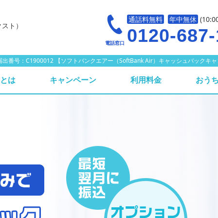
通話料無料
年中無休
(10:0
クスト）
0120-687-
電話窓口
 代理店届出番号：C1900012 【ソフトバンクエアー（SoftBank Air）キャッシュバ
irとは
キャンペーン
利用料金
おうち