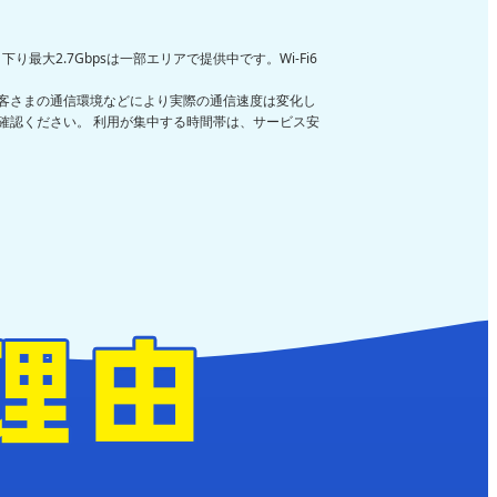
下り最大2.7Gbpsは一部エリアで提供中です。Wi-Fi6
客さまの通信環境などにより実際の通信速度は変化し
確認ください。 利用が集中する時間帯は、サービス安