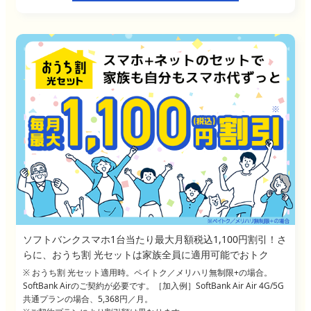
ソフトバンクスマホ1台当たり最大月額税込1,100円割引！さ
らに、おうち割 光セットは家族全員に適用可能でおトク
※ おうち割 光セット適用時。ペイトク／メリハリ無制限+の場合。
SoftBank Airのご契約が必要です。［加入例］SoftBank Air Air 4G/5G
共通プランの場合、5,368円／月。