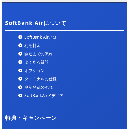
「ALL CONNECT MAGAZINE」の「
ソフトバンクエア
ー 評判
」の記事で紹介されました。
2025/2/5
SoftBank Airについて
「ひかりの手引き」の「
ソフトバンクエアー 評判
」の
記事で紹介されました。
SoftBank Airとは
利用料金
2025/1/26
開通までの流れ
「ぴかまろ」の「
ソフトバンクエアー キャッシュバッ
ク
」にて紹介されました。
よくある質問
オプション
2025/1/20
ターミナルの仕様
「トクハヤネット」の「
ソフトバンクエアーのキャッシ
ュバックを徹底比較
」にて紹介されました。
事前登録の流れ
SoftBankAirメディア
2024/10/2
「ネットのいろは」の「
【コスパ最強】安い光回線はこ
れ！22社を徹底比較しランキング形式で紹介します
」に
特典・キャンペーン
て紹介されました。