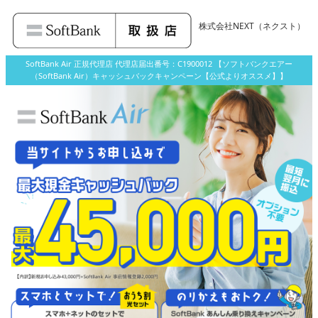
株式会社NEXT
（ネクスト）
SoftBank Air 正規代理店 代理店届出番号：C1900012 【ソフトバンクエアー
（SoftBank Air）キャッシュバックキャンペーン【公式よりオススメ】】