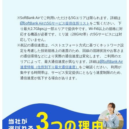
SoftBank Airでご利用いただける5Gエリアは限られます。詳細は
SoftBank Airの5Gサービス提供住所リスト
をご覧ください。 下
り最大2.7Gbpsは一部エリアで提供中です。Wi-Fi6以上の規格に対
応する機器が必要です。ミリ波（28GHz帯）の5Gサービスには対
応していません。
表記の通信速度は、ベストエフォート方式に基づくネットワーク設
定を考慮した技術規格上の速度のため、回線の混雑状況やお客さま
の通信環境などにより実際の通信速度は変化します。 ご利用のエ
リアによって、最大通信速度が異なります。詳細は
SoftBank Air
速度情報（住所別下り最大通信速度）
をご確認ください。 利用が
集中する時間帯は、サービス安定提供にともなう速度制限のため、
通信速度が低下する場合があります。