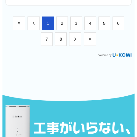
​1
​2
​3
​4
​5
​6
​7
​8