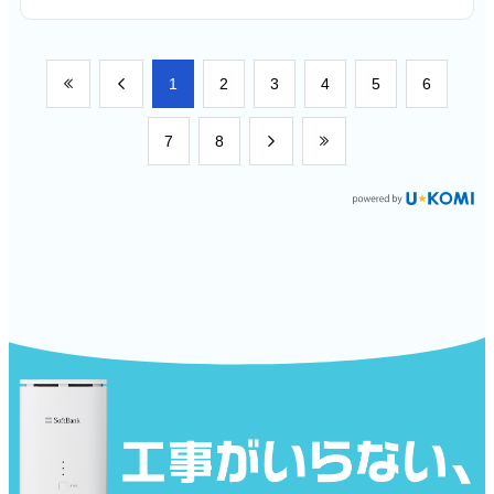
​1
​2
​3
​4
​5
​6
​7
​8