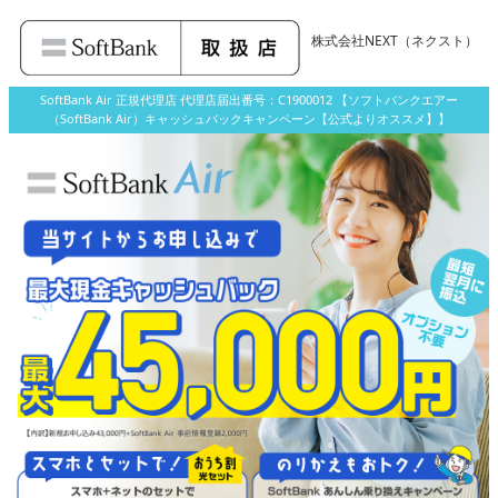
株式会社NEXT
（ネクスト）
SoftBank Air 正規代理店 代理店届出番号：C1900012 【ソフトバンクエアー
（SoftBank Air）キャッシュバックキャンペーン【公式よりオススメ】】