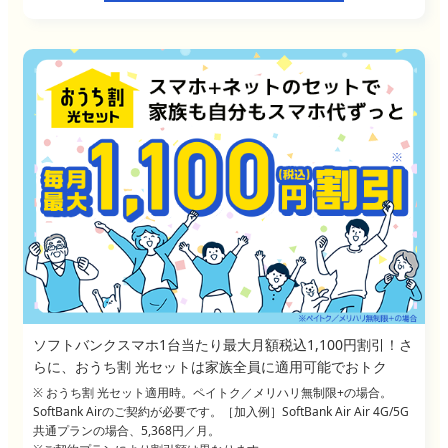
ソフトバンクスマホ1台当たり最大月額税込1,100円割引！さ
らに、おうち割 光セットは家族全員に適用可能でおトク
※ おうち割 光セット適用時。ペイトク／メリハリ無制限+の場合。
SoftBank Airのご契約が必要です。［加入例］SoftBank Air Air 4G/5G
共通プランの場合、5,368円／月。