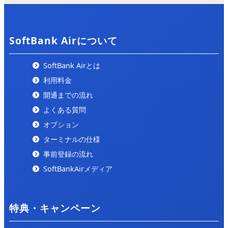
「ALL CONNECT MAGAZINE」の「
ソフトバンクエア
ー 評判
」の記事で紹介されました。
2025/2/5
SoftBank Airについて
「ひかりの手引き」の「
ソフトバンクエアー 評判
」の
記事で紹介されました。
SoftBank Airとは
利用料金
2025/1/26
開通までの流れ
「ぴかまろ」の「
ソフトバンクエアー キャッシュバッ
ク
」にて紹介されました。
よくある質問
オプション
2025/1/20
ターミナルの仕様
「トクハヤネット」の「
ソフトバンクエアーのキャッシ
ュバックを徹底比較
」にて紹介されました。
事前登録の流れ
SoftBankAirメディア
2024/10/2
「ネットのいろは」の「
【コスパ最強】安い光回線はこ
れ！22社を徹底比較しランキング形式で紹介します
」に
特典・キャンペーン
て紹介されました。