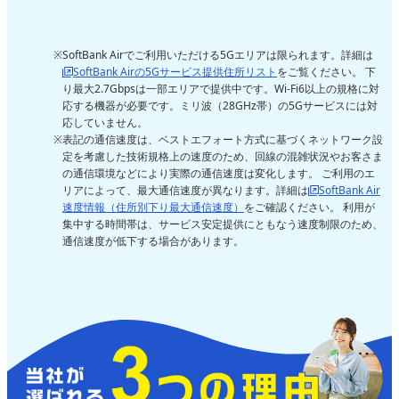
SoftBank Airでご利用いただける5Gエリアは限られます。詳細は
SoftBank Airの5Gサービス提供住所リスト
をご覧ください。 下
り最大2.7Gbpsは一部エリアで提供中です。Wi-Fi6以上の規格に対
応する機器が必要です。ミリ波（28GHz帯）の5Gサービスには対
応していません。
表記の通信速度は、ベストエフォート方式に基づくネットワーク設
定を考慮した技術規格上の速度のため、回線の混雑状況やお客さま
の通信環境などにより実際の通信速度は変化します。 ご利用のエ
リアによって、最大通信速度が異なります。詳細は
SoftBank Air
速度情報（住所別下り最大通信速度）
をご確認ください。 利用が
集中する時間帯は、サービス安定提供にともなう速度制限のため、
通信速度が低下する場合があります。